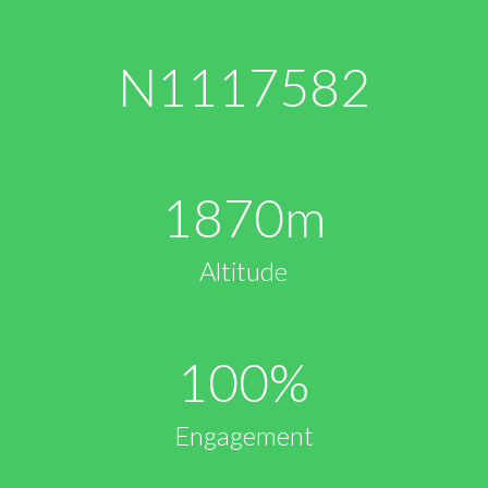
N
1117582
1870
m
Altitude
100
%
Engagement