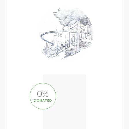
0
%
DONATED